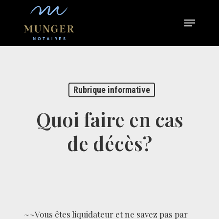
Skip
Menu
to
Close
main
Menu
content
Rubrique informative
Quoi faire en cas
de décès?
~~Vous êtes liquidateur et ne savez pas par